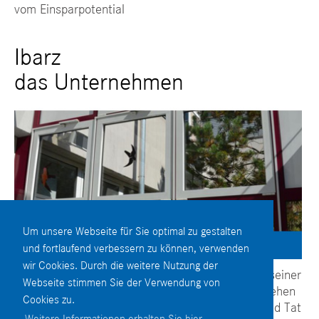
vom Einsparpotential
Ibarz
das Unternehmen
Um unsere Webseite für Sie optimal zu gestalten
und fortlaufend verbessern zu können, verwenden
wir Cookies. Durch die weitere Nutzung der
Seit über 60 Jahren genießt Ibarz das Vertrauen seiner
Webseite stimmen Sie der Verwendung von
regionalen Kunden. Wir beraten Sie gerne und stehen
Cookies zu.
Ihnen jederzeit kompetent und schnell mit Rat und Tat
Weitere Informationen erhalten Sie hier